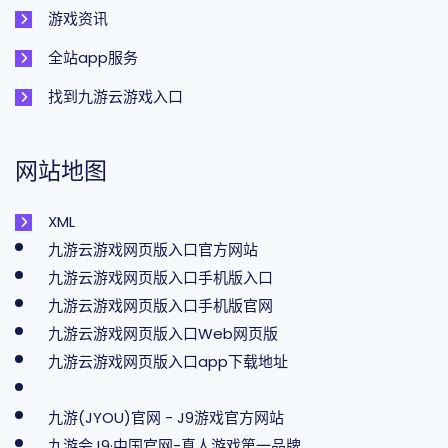
游戏资讯
全站app服务
找到九游云游戏入口
网站地图
XML
九游云游戏网页版入口官方网站
九游云游戏网页版入口手机版入口
九游云游戏网页版入口手机版官网
九游云游戏网页版入口Web网页版
九游云游戏网页版入口app下载地址
九游(JYOU)官网 - J9游戏官方网站
九游会J9·中国官网-真人游戏第一品牌