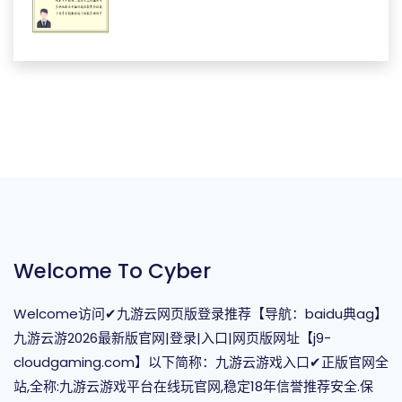
Welcome To Cyber
Welcome访问✔九游云网页版登录推荐【导航：baidu典ag】
九游云游2026最新版官网|登录|入口|网页版网址【j9-
cloudgaming.com】以下简称：九游云游戏入口✔正版官网全
站,全称:九游云游戏平台在线玩官网,稳定18年信誉推荐安全.保