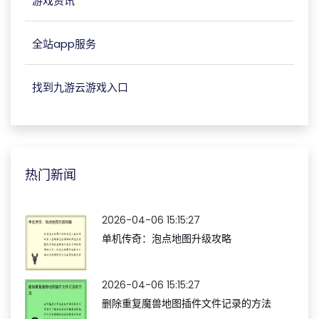
游戏资讯
全站app服务
找到九游云游戏入口
热门新闻
2026-04-06 15:15:27
单机传奇：泡点地图升级攻略
2026-04-06 15:15:27
删除重复魔兽地图插件文件记录的方法