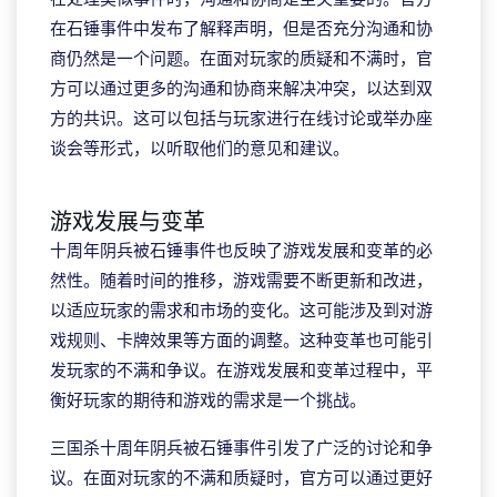
在石锤事件中发布了解释声明，但是否充分沟通和协
商仍然是一个问题。在面对玩家的质疑和不满时，官
方可以通过更多的沟通和协商来解决冲突，以达到双
方的共识。这可以包括与玩家进行在线讨论或举办座
谈会等形式，以听取他们的意见和建议。
游戏发展与变革
十周年阴兵被石锤事件也反映了游戏发展和变革的必
然性。随着时间的推移，游戏需要不断更新和改进，
以适应玩家的需求和市场的变化。这可能涉及到对游
戏规则、卡牌效果等方面的调整。这种变革也可能引
发玩家的不满和争议。在游戏发展和变革过程中，平
衡好玩家的期待和游戏的需求是一个挑战。
三国杀十周年阴兵被石锤事件引发了广泛的讨论和争
议。在面对玩家的不满和质疑时，官方可以通过更好