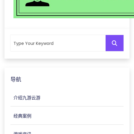
导航
介绍九游云游
经典案例