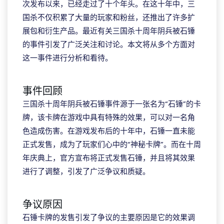
次发布以来，已经走过了十个年头。在这十年中，三
国杀不仅积累了大量的玩家和粉丝，还推出了许多扩
展包和衍生产品。最近有关三国杀十周年阴兵被石锤
的事件引发了广泛关注和讨论。本文将从多个方面对
这一事件进行分析和看待。
事件回顾
三国杀十周年阴兵被石锤事件源于一张名为“石锤”的卡
牌，该卡牌在游戏中具有特殊的效果，可以对一名角
色造成伤害。在游戏发布后的十年中，石锤一直未能
正式发售，成为了玩家们心中的“神秘卡牌”。而在十周
年庆典上，官方宣布将正式发售石锤，并且将其效果
进行了调整，引发了广泛争议和质疑。
争议原因
石锤卡牌的发售引发了争议的主要原因是它的效果调