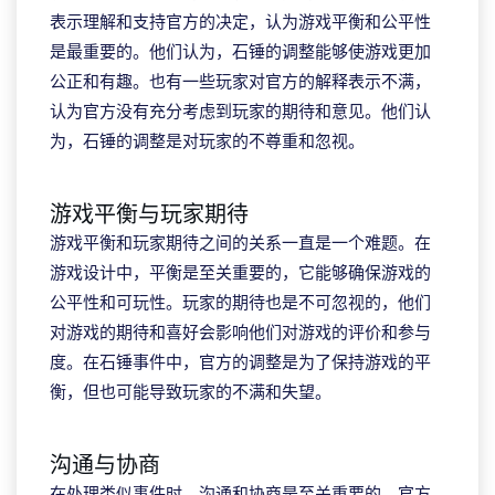
表示理解和支持官方的决定，认为游戏平衡和公平性
是最重要的。他们认为，石锤的调整能够使游戏更加
公正和有趣。也有一些玩家对官方的解释表示不满，
认为官方没有充分考虑到玩家的期待和意见。他们认
为，石锤的调整是对玩家的不尊重和忽视。
游戏平衡与玩家期待
游戏平衡和玩家期待之间的关系一直是一个难题。在
游戏设计中，平衡是至关重要的，它能够确保游戏的
公平性和可玩性。玩家的期待也是不可忽视的，他们
对游戏的期待和喜好会影响他们对游戏的评价和参与
度。在石锤事件中，官方的调整是为了保持游戏的平
衡，但也可能导致玩家的不满和失望。
沟通与协商
在处理类似事件时，沟通和协商是至关重要的。官方