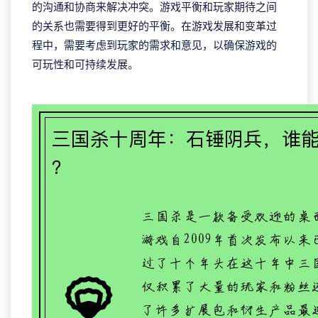
的沟通和协商来解决冲突。游戏平衡和玩家期待之间
的关系也需要得到更好的平衡。在游戏发展和变革过
程中，需要考虑到玩家的需求和意见，以确保游戏的
可玩性和可持续发展。
九游云游戏平台在线玩官网